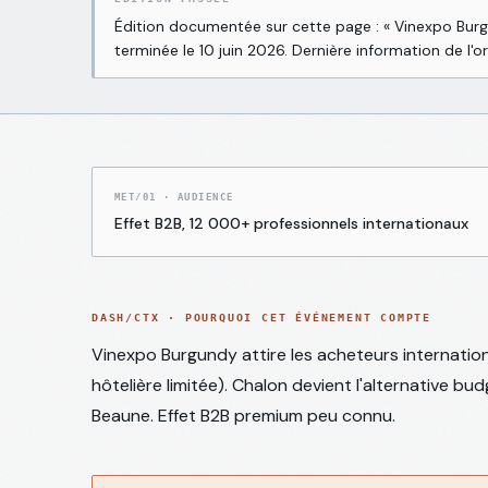
Communes
Grand
Édition documentée sur cette page : «
Vinexpo Burg
→
COM
terminée le
10 juin 2026
.
Dernière information de l'o
Chalon
Rapports
de
→
RPT
marché
MET/01
·
AUDIENCE
Effet B2B, 12 000+ professionnels internationaux
Journal
→
BLG
éditorial
Notre
DASH/CTX · POURQUOI CET ÉVÉNEMENT COMPTE
→
DEM
démarche
Vinexpo Burgundy attire les acheteurs internati
hôtelière limitée). Chalon devient l'alternative b
Audit
Beaune. Effet B2B premium peu connu.
d'annonce
→
AUD
gratuit