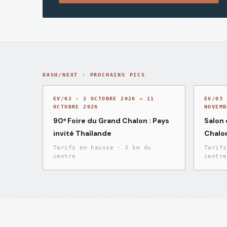
DASH/NEXT · PROCHAINS PICS
EV/02
·
2 OCTOBRE 2026 → 11
EV/03
OCTOBRE 2026
NOVEMB
90ᵉ Foire du Grand Chalon : Pays
Salon 
invité Thaïlande
Chalo
Tarifs en hausse
·
3 km du
Tarifs
centre
centre