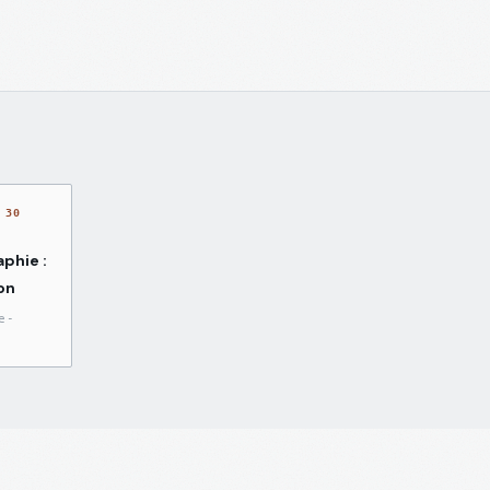
 30
phie :
on
e-