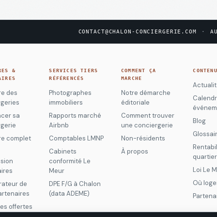
CONTACT@CHALON-CONCIERGERIE.COM
·
A
RES &
SERVICES TIERS
COMMENT ÇA
CONTEN
AIRES
RÉFÉRENCÉS
MARCHE
Actuali
re des
Photographes
Notre démarche
Calendr
geries
immobiliers
éditoriale
événem
ncer sa
Rapports marché
Comment trouver
Blog
gerie
Airbnb
une conciergerie
Glossai
re complet
Comptables LMNP
Non-résidents
Rentabil
Cabinets
À propos
quartie
sion
conformité Le
Loi Le 
ires
Meur
Où loge
ateur de
DPE F/G à Chalon
partenaires
(data ADEME)
Partena
es offertes