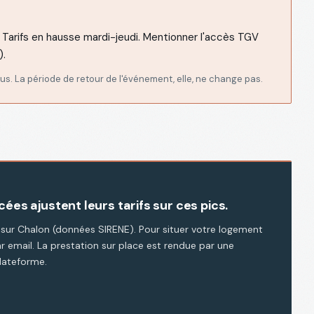
 Tarifs en hausse mardi-jeudi. Mentionner l'accès TGV
).
s. La période de retour de l'événement, elle, ne change pas.
ées ajustent leurs tarifs sur ces pics.
s sur Chalon (données SIRENE). Pour situer votre logement
r email. La prestation sur place est rendue par une
plateforme.