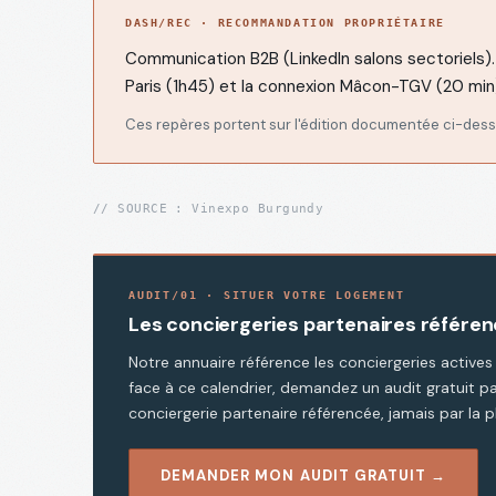
DASH/REC · RECOMMANDATION PROPRIÉTAIRE
Loi
Communication B2B (LinkedIn salons sectoriels).
Le
→
REG
Meur
Paris (1h45) et la connexion Mâcon-TGV (20 min
2024
Ces repères portent sur l'édition documentée ci-dessu
DPE
F/G à
→
DPE
// SOURCE :
Vinexpo Burgundy
Chalon
AUDIT/01 · SITUER VOTRE LOGEMENT
Les conciergeries partenaires référenc
Notre annuaire référence les conciergeries active
face à ce calendrier, demandez un audit gratuit pa
conciergerie partenaire référencée, jamais par la 
DEMANDER MON AUDIT GRATUIT →