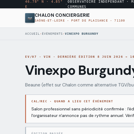
46.78° N · 4.85°
OBSERVATOIRE INDÉPENDANT · M
·
E
COMMUNES
CHALON CONCIERGERIE
SAÔNE-ET-LOIRE · PORT DE PLAISANCE · 71100
◉
MENU
ACCUEIL
›
ÉVÉNEMENTS
›
VINEXPO BURGUNDY
·
10
MODULES
EV/07
·
VIN
·
DERNIÈRE ÉDITION
8 JUIN 2026 → 1
Annuaire
Vinexpo Burgund
→
AUDIT
ANN
conciergeries
MARCHÉ
GRATUIT
Beaune (effet sur Chalon comme alternative TGV/b
Comparateur
→
CMP
Rapport
tarifs
par
CAL/REC · QUAND A LIEU CET ÉVÉNEMENT
email
sous
Salon professionnel sans périodicité confirmée : l'
Quartiers
→
QRT
48
l'organisateur n'annonce pas de rythme annuel. Vérif
Chalon
h
ÉDITION PASSÉE