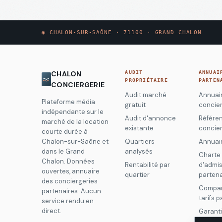
◉
CHALON-SUR-SAÔNE · 71100 · GRAND CHALON
CHALON
AUDIT
ANNUAI
PROPRIÉTAIRE
PARTEN
CONCIERGERIE
Audit marché
Annuai
Plateforme média
gratuit
concier
indépendante sur le
Audit d'annonce
Référe
marché de la location
existante
concier
courte durée à
Chalon-sur-Saône et
Quartiers
Annuai
dans le Grand
analysés
Charte
Chalon. Données
Rentabilité par
d'admis
ouvertes, annuaire
quartier
partena
des conciergeries
Compar
partenaires. Aucun
tarifs 
service rendu en
direct.
Garanti
par les