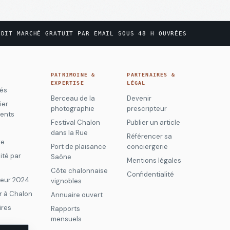
UDIT MARCHÉ GRATUIT PAR EMAIL SOUS 48 H OUVRÉES
U
PATRIMOINE &
PARTENAIRES &
EXPERTISE
LÉGAL
tés
Berceau de la
Devenir
ier
photographie
prescripteur
ents
Festival Chalon
Publier un article
dans la Rue
Référencer sa
re
Port de plaisance
conciergerie
ité par
Saône
Mentions légales
r
Côte chalonnaise
Confidentialité
Meur 2024
vignobles
r à Chalon
Annuaire ouvert
ires
Rapports
mensuels