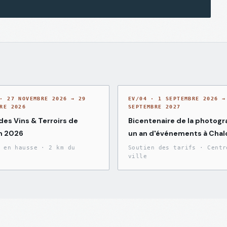
·
27 NOVEMBRE 2026 → 29
EV/04
·
1 SEPTEMBRE 2026 →
RE 2026
SEPTEMBRE 2027
des Vins & Terroirs de
Bicentenaire de la photogra
n 2026
un an d'événements à Chal
 en hausse
·
2 km du
Soutien des tarifs
·
Centr
ville