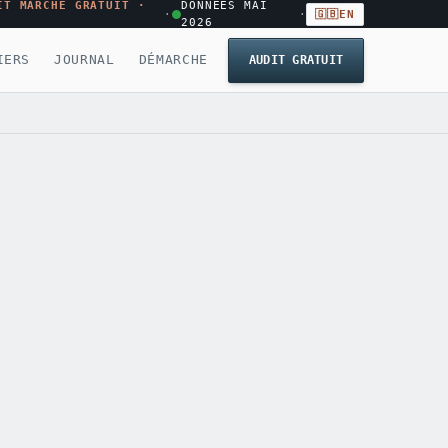
IT MARCHÉ GRATUIT ·
DONNÉES MAI
·
·
🇬🇧
EN
2026
IERS
JOURNAL
DÉMARCHE
AUDIT GRATUIT