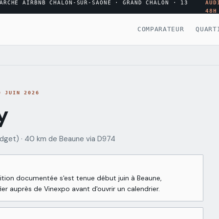
ARCHÉ AIRBNB CHALON-SUR-SAÔNE · GRAND CHALON · 13
AUD
48H
COMPARATEUR
QUART
0 JUIN 2026
y
udget)
·
40 km de Beaune via D974
édition documentée s'est tenue début juin à Beaune,
ier auprès de Vinexpo avant d'ouvrir un calendrier.