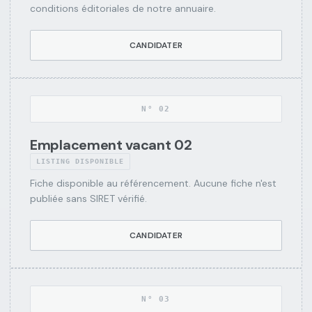
conditions éditoriales de notre annuaire.
Loi
Le
→
CANDIDATER
REG
Meur
2024
DPE
N°
02
F/G à
→
DPE
Emplacement vacant 02
Chalon
LISTING DISPONIBLE
Fiche disponible au référencement. Aucune fiche n'est
publiée sans SIRET vérifié.
CANDIDATER
N°
03