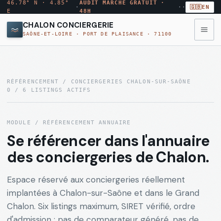
46.78° N · 4.85°
AUDIT MARCHÉ GRATUIT ·
·
·
·
🇬🇧
EN
E
48H
CHALON CONCIERGERIE
SAÔNE-ET-LOIRE · PORT DE PLAISANCE · 71100
◉
MENU
·
10
MODULES
RÉFÉRENCEMENT / CONCIERGERIES CHALON-SUR-SAÔNE
0
/
6
LISTINGS ACTIFS
Annuaire
→
AUDIT
ANN
conciergeries
MARCHÉ
MODULE / RÉFÉRENCEMENT ANNUAIRE
GRATUIT
Se référencer dans l'annuaire
Comparateur
→
CMP
Rapport
des conciergeries de Chalon.
tarifs
par
email
Espace réservé aux conciergeries réellement
sous
Quartiers
→
QRT
48
implantées à Chalon-sur-Saône et dans le Grand
Chalon
h
Chalon. Six listings maximum, SIRET vérifié, ordre
d'admission : pas de comparateur généré, pas de