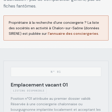
Communes
fiches fantômes.
Grand
→
COM
Chalon
Propriétaire à la recherche d'une conciergerie ? La liste
Rapports
des sociétés en activité à Chalon-sur-Saône (données
de
→
RPT
SIRENE) est publiée sur
l'annuaire des conciergeries
.
marché
Journal
→
BLG
éditorial
Notre
N°
01
→
DEM
démarche
Emplacement vacant 01
LISTING DISPONIBLE
Audit
Position n°01 attribuée au premier dossier validé.
d'annonce
→
AUD
Réservée à une conciergerie chalonnaise ou
gratuit
bourguignonne implantée localement et acceptant les