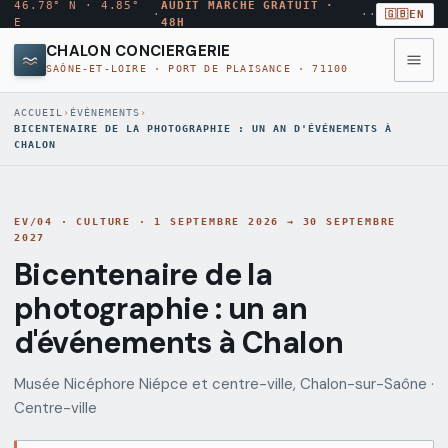
46.78° N · 4.85°
AUDIT MARCHÉ GRATUIT ·
·
·
·
🇬🇧
EN
E
48H
CHALON CONCIERGERIE
SAÔNE-ET-LOIRE · PORT DE PLAISANCE · 71100
◉
MENU
ACCUEIL
›
ÉVÉNEMENTS
›
·
BICENTENAIRE DE LA PHOTOGRAPHIE : UN AN D'ÉVÉNEMENTS À
10
CHALON
MODULES
Annuaire
→
AUDIT
ANN
EV/04
·
CULTURE
·
1 SEPTEMBRE 2026 → 30 SEPTEMBRE
conciergeries
MARCHÉ
2027
GRATUIT
Bicentenaire de la
Comparateur
photographie : un an
→
CMP
Rapport
tarifs
par
d'événements à Chalon
email
sous
Quartiers
→
QRT
Musée Nicéphore Niépce et centre-ville, Chalon-sur-Saône
48
·
Chalon
h
Centre-ville