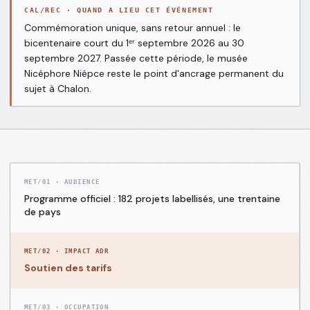
Communes
CAL/REC · QUAND A LIEU CET ÉVÉNEMENT
Grand
→
COM
Commémoration unique, sans retour annuel : le
Chalon
bicentenaire court du 1ᵉʳ septembre 2026 au 30
septembre 2027. Passée cette période, le musée
Rapports
Nicéphore Niépce reste le point d'ancrage permanent du
sujet à Chalon.
de
→
RPT
marché
Journal
→
BLG
éditorial
MET/01
·
AUDIENCE
Programme officiel : 182 projets labellisés, une trentaine
Notre
→
DEM
de pays
démarche
MET/02
·
IMPACT ADR
Audit
Soutien des tarifs
d'annonce
→
AUD
gratuit
MET/03
·
OCCUPATION