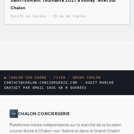
Saint-Vincent Tournante 2027 à Volnay : effet sur
Chalon
Tarifs en hausse
·
35 km de Chalon
◉
CHALON-SUR-SAÔNE · 71100 · GRAND CHALON
CONTACT@CHALON-CONCIERGERIE.COM
·
AUDIT MARCHÉ
GRATUIT PAR EMAIL SOUS 48 H OUVRÉES
CHALON CONCIERGERIE
Plateforme média indépendante sur le marché de la location
courte durée à Chalon-sur-Saône et dans le Grand Chalon.