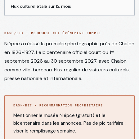
Flux culturel étalé sur 12 mois
Loi
Le
→
REG
Meur
2024
DASH/CTX · POURQUOI CET ÉVÉNEMENT COMPTE
Niépce a réalisé la première photographie près de Chalon
DPE
en 1826-1827. Le bicentenaire officiel court du 1ᵉʳ
F/G à
→
DPE
septembre 2026 au 30 septembre 2027, avec Chalon
Chalon
comme ville-berceau. Flux régulier de visiteurs culturels,
presse nationale et internationale.
DASH/REC · RECOMMANDATION PROPRIÉTAIRE
Mentionner le musée Niépce (gratuit) et le
bicentenaire dans les annonces. Pas de pic tarifaire :
viser le remplissage semaine.