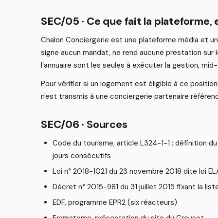
S
E
C
/
0
5
·
C
e
q
u
e
f
a
i
t
l
a
p
l
a
t
e
f
o
r
m
e
,
C
h
a
l
o
n
C
o
n
c
i
e
r
g
e
r
i
e
e
s
t
u
n
e
p
l
a
t
e
f
o
r
m
e
m
é
d
i
a
e
t
u
n
s
i
g
n
e
a
u
c
u
n
m
a
n
d
a
t
,
n
e
r
e
n
d
a
u
c
u
n
e
p
r
e
s
t
a
t
i
o
n
s
u
r
l
l
'
a
n
n
u
a
i
r
e
s
o
n
t
l
e
s
s
e
u
l
e
s
à
e
x
é
c
u
t
e
r
l
a
g
e
s
t
i
o
n
,
m
i
d
-
P
o
u
r
v
é
r
i
f
e
r
s
i
u
n
l
o
g
e
m
e
n
t
e
s
t
é
l
i
g
i
b
l
e
à
c
e
p
o
s
i
t
i
o
n
n
'
e
s
t
t
r
a
n
s
m
i
s
à
u
n
e
c
o
n
c
i
e
r
g
e
r
i
e
p
a
r
t
e
n
a
i
r
e
r
é
f
é
r
e
n
S
E
C
/
0
6
·
S
o
u
r
c
e
s
C
o
d
e
d
u
t
o
u
r
i
s
m
e
,
a
r
t
i
c
l
e
L
3
2
4
-
1
-
1
:
d
é
f
n
i
t
i
o
n
d
u
j
o
u
r
s
c
o
n
s
é
c
u
t
i
f
s
L
o
i
n
°
2
0
1
8
-
1
0
2
1
d
u
2
3
n
o
v
e
m
b
r
e
2
0
1
8
d
i
t
e
l
o
i
E
L
D
é
c
r
e
t
n
°
2
0
1
5
-
9
8
1
d
u
3
1
j
u
i
l
l
e
t
2
0
1
5
f
x
a
n
t
l
a
l
i
s
t
E
D
F
,
p
r
o
g
r
a
m
m
e
E
P
R
2
(
s
i
x
r
é
a
c
t
e
u
r
s
)