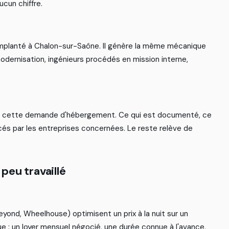
u
c
u
n
c
h
i
f
f
r
e
.
m
p
l
a
n
t
é
à
C
h
a
l
o
n
-
s
u
r
-
S
a
ô
n
e
.
I
l
g
é
n
è
r
e
l
a
m
ê
m
e
m
é
c
a
n
i
q
u
e
m
o
d
e
r
n
i
s
a
t
i
o
n
,
i
n
g
é
n
i
e
u
r
s
p
r
o
c
é
d
é
s
e
n
m
i
s
s
i
o
n
i
n
t
e
r
n
e
,
c
e
t
t
e
d
e
m
a
n
d
e
d
'
h
é
b
e
r
g
e
m
e
n
t
.
C
e
q
u
i
e
s
t
d
o
c
u
m
e
n
t
é
,
c
e
c
é
s
p
a
r
l
e
s
e
n
t
r
e
p
r
i
s
e
s
c
o
n
c
e
r
n
é
e
s
.
L
e
r
e
s
t
e
r
e
l
è
v
e
d
e
p
e
u
t
r
a
v
a
i
l
l
é
e
y
o
n
d
,
W
h
e
e
l
h
o
u
s
e
)
o
p
t
i
m
i
s
e
n
t
u
n
p
r
i
x
à
l
a
n
u
i
t
s
u
r
u
n
u
e
:
u
n
l
o
y
e
r
m
e
n
s
u
e
l
n
é
g
o
c
i
é
,
u
n
e
d
u
r
é
e
c
o
n
n
u
e
à
l
'
a
v
a
n
c
e
,