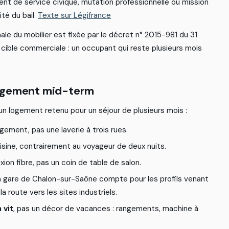
e
n
t
d
e
s
e
r
v
i
c
e
c
i
v
i
q
u
e
,
m
u
t
a
t
i
o
n
p
r
o
f
e
s
s
i
o
n
n
e
l
l
e
o
u
m
i
s
s
i
o
n
i
t
é
d
u
b
a
i
l
.
Texte sur Légifrance
m
a
l
e
d
u
m
o
b
i
l
i
e
r
e
s
t
f
x
é
e
p
a
r
l
e
d
é
c
r
e
t
n
°
2
0
1
5
-
9
8
1
d
u
3
1
c
i
b
l
e
c
o
m
m
e
r
c
i
a
l
e
:
u
n
o
c
c
u
p
a
n
t
q
u
i
r
e
s
t
e
p
l
u
s
i
e
u
r
s
m
o
i
s
g
e
m
e
n
t
m
i
d
-
t
e
r
m
u
n
l
o
g
e
m
e
n
t
r
e
t
e
n
u
p
o
u
r
u
n
s
é
j
o
u
r
d
e
p
l
u
s
i
e
u
r
s
m
o
i
s
:
g
e
m
e
n
t
,
p
a
s
u
n
e
l
a
v
e
r
i
e
à
t
r
o
i
s
r
u
e
s
.
i
s
i
n
e
,
c
o
n
t
r
a
i
r
e
m
e
n
t
a
u
v
o
y
a
g
e
u
r
d
e
d
e
u
x
n
u
i
t
s
.
e
x
i
o
n
f
b
r
e
,
p
a
s
u
n
c
o
i
n
d
e
t
a
b
l
e
d
e
s
a
l
o
n
.
a
g
a
r
e
d
e
C
h
a
l
o
n
-
s
u
r
-
S
a
ô
n
e
c
o
m
p
t
e
p
o
u
r
l
e
s
p
r
o
f
l
s
v
e
n
a
n
t
l
a
r
o
u
t
e
v
e
r
s
l
e
s
s
i
t
e
s
i
n
d
u
s
t
r
i
e
l
s
.
 vit
,
p
a
s
u
n
d
é
c
o
r
d
e
v
a
c
a
n
c
e
s
:
r
a
n
g
e
m
e
n
t
s
,
m
a
c
h
i
n
e
à