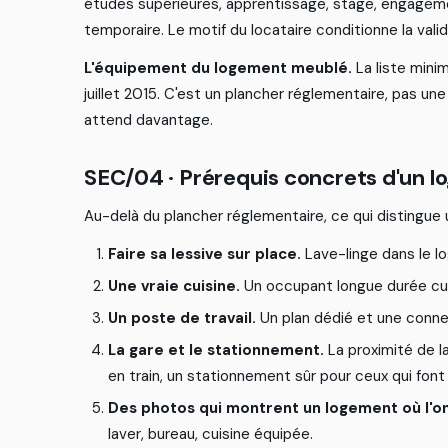
é
t
u
d
e
s
s
u
p
é
r
i
e
u
r
e
s
,
a
p
p
r
e
n
t
i
s
s
a
g
e
,
s
t
a
g
e
,
e
n
g
a
g
e
m
t
e
m
p
o
r
a
i
r
e
.
L
e
m
o
t
i
f
d
u
l
o
c
a
t
a
i
r
e
c
o
n
d
i
t
i
o
n
n
e
l
a
v
a
l
i
d
L'équipement du logement meublé.
L
a
l
i
s
t
e
m
i
n
i
j
u
i
l
l
e
t
2
0
1
5
.
C
'
e
s
t
u
n
p
l
a
n
c
h
e
r
r
é
g
l
e
m
e
n
t
a
i
r
e
,
p
a
s
u
n
e
a
t
t
e
n
d
d
a
v
a
n
t
a
g
e
.
S
E
C
/
0
4
·
P
r
é
r
e
q
u
i
s
c
o
n
c
r
e
t
s
d
'
u
n
l
o
A
u
-
d
e
l
à
d
u
p
l
a
n
c
h
e
r
r
é
g
l
e
m
e
n
t
a
i
r
e
,
c
e
q
u
i
d
i
s
t
i
n
g
u
e
Faire sa lessive sur place.
L
a
v
e
-
l
i
n
g
e
d
a
n
s
l
e
l
o
Une vraie cuisine.
U
n
o
c
c
u
p
a
n
t
l
o
n
g
u
e
d
u
r
é
e
c
u
Un poste de travail.
U
n
p
l
a
n
d
é
d
i
é
e
t
u
n
e
c
o
n
n
La gare et le stationnement.
L
a
p
r
o
x
i
m
i
t
é
d
e
l
e
n
t
r
a
i
n
,
u
n
s
t
a
t
i
o
n
n
e
m
e
n
t
s
û
r
p
o
u
r
c
e
u
x
q
u
i
f
o
n
t
Des photos qui montrent un logement où l'on
l
a
v
e
r
,
b
u
r
e
a
u
,
c
u
i
s
i
n
e
é
q
u
i
p
é
e
.