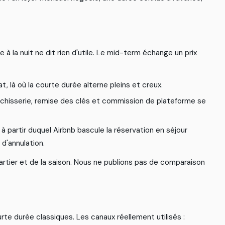
e
à
l
a
n
u
i
t
n
e
d
i
t
r
i
e
n
d
'
u
t
i
l
e
.
L
e
m
i
d
-
t
e
r
m
é
c
h
a
n
g
e
u
n
p
r
i
x
a
t
,
l
à
o
ù
l
a
c
o
u
r
t
e
d
u
r
é
e
a
l
t
e
r
n
e
p
l
e
i
n
s
e
t
c
r
e
u
x
.
c
h
i
s
s
e
r
i
e
,
r
e
m
i
s
e
d
e
s
c
l
é
s
e
t
c
o
m
m
i
s
s
i
o
n
d
e
p
l
a
t
e
f
o
r
m
e
s
e
à
p
a
r
t
i
r
d
u
q
u
e
l
A
i
r
b
n
b
b
a
s
c
u
l
e
l
a
r
é
s
e
r
v
a
t
i
o
n
e
n
s
é
j
o
u
r
d
'
a
n
n
u
l
a
t
i
o
n
.
a
r
t
i
e
r
e
t
d
e
l
a
s
a
i
s
o
n
.
N
o
u
s
n
e
p
u
b
l
i
o
n
s
p
a
s
d
e
c
o
m
p
a
r
a
i
s
o
n
u
r
t
e
d
u
r
é
e
c
l
a
s
s
i
q
u
e
s
.
L
e
s
c
a
n
a
u
x
r
é
e
l
l
e
m
e
n
t
u
t
i
l
i
s
é
s
: