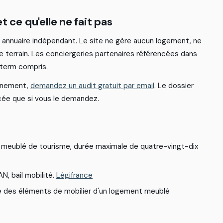
e
t
c
e
q
u
'
e
l
l
e
n
e
f
a
i
t
p
a
s
a
n
n
u
a
i
r
e
i
n
d
é
p
e
n
d
a
n
t
.
L
e
s
i
t
e
n
e
g
è
r
e
a
u
c
u
n
l
o
g
e
m
e
n
t
,
n
e
e
t
e
r
r
a
i
n
.
L
e
s
c
o
n
c
i
e
r
g
e
r
i
e
s
p
a
r
t
e
n
a
i
r
e
s
r
é
f
é
r
e
n
c
é
e
s
d
a
n
s
t
e
r
m
c
o
m
p
r
i
s
.
n
e
m
e
n
t
,
demandez un audit gratuit par email
.
L
e
d
o
s
s
i
e
r
c
é
e
q
u
e
s
i
v
o
u
s
l
e
d
e
m
a
n
d
e
z
.
m
e
u
b
l
é
d
e
t
o
u
r
i
s
m
e
,
d
u
r
é
e
m
a
x
i
m
a
l
e
d
e
q
u
a
t
r
e
-
v
i
n
g
t
-
d
i
x
A
N
,
b
a
i
l
m
o
b
i
l
i
t
é
.
Légifrance
e
d
e
s
é
l
é
m
e
n
t
s
d
e
m
o
b
i
l
i
e
r
d
'
u
n
l
o
g
e
m
e
n
t
m
e
u
b
l
é