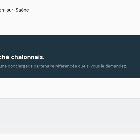
o
n
-
s
u
r
-
S
a
ô
n
e
ché chalonnais.
 à une conciergerie partenaire référencée que si vous le demandez.