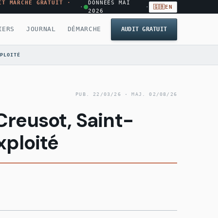
IT MARCHÉ GRATUIT ·
DONNÉES MAI
·
·
🇬🇧
EN
2026
IERS
JOURNAL
DÉMARCHE
AUDIT GRATUIT
PLOITÉ
PUB.
22/03/26
· MAJ.
02/08/26
reusot, Saint-
xploité