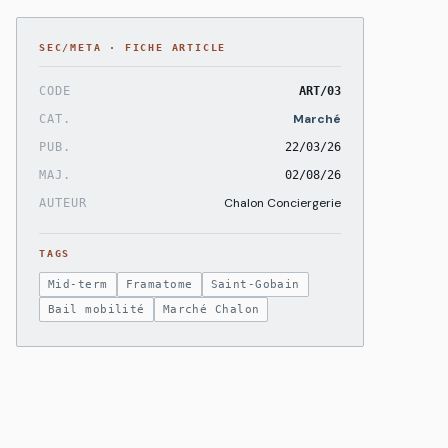
SEC/META · FICHE ARTICLE
CODE
ART/03
Marché
CAT.
PUB.
22/03/26
MAJ.
02/08/26
Chalon Conciergerie
AUTEUR
TAGS
Mid-term
Framatome
Saint-Gobain
Bail mobilité
Marché Chalon