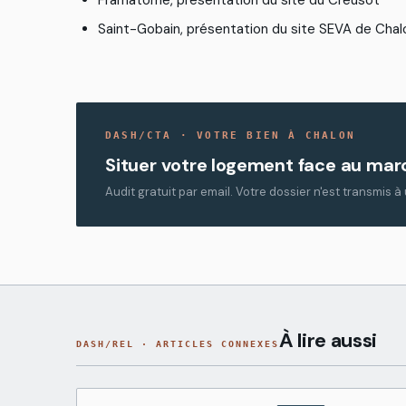
F
r
a
m
a
t
o
m
e
,
p
r
é
s
e
n
t
a
t
i
o
n
d
u
s
i
t
e
d
u
C
r
e
u
s
o
t
S
a
i
n
t
-
G
o
b
a
i
n
,
p
r
é
s
e
n
t
a
t
i
o
n
d
u
s
i
t
e
S
E
V
A
d
e
C
h
a
l
DASH/CTA · VOTRE BIEN À CHALON
Situer votre logement face au mar
Audit gratuit par email. Votre dossier n'est transmis
À lire aussi
DASH/REL · ARTICLES CONNEXES