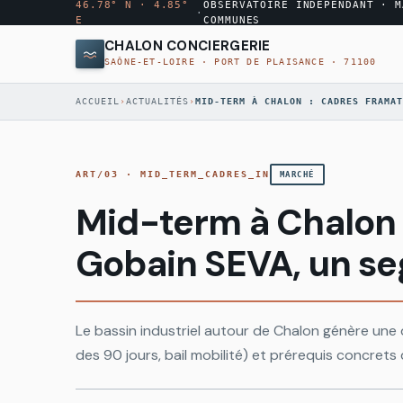
46.78° N · 4.85°
OBSERVATOIRE INDÉPENDANT · M
·
E
COMMUNES
CHALON CONCIERGERIE
SAÔNE-ET-LOIRE · PORT DE PLAISANCE · 71100
◉
MENU
ACCUEIL
›
ACTUALITÉS
›
MID-TERM À CHALON : CADRES FRAMAT
·
10
MODULES
ART/03
·
MID_TERM_CADRES_IN
MARCHÉ
Annuaire
→
AUDIT
ANN
conciergeries
Mid-term à Chalon 
MARCHÉ
GRATUIT
Gobain SEVA, un se
Comparateur
→
CMP
Rapport
tarifs
par
email
sous
Le bassin industriel autour de Chalon génère une 
Quartiers
→
QRT
48
Chalon
des 90 jours, bail mobilité) et prérequis concret
h