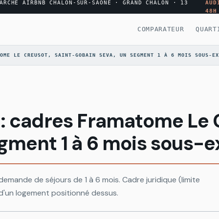
ARCHÉ AIRBNB CHALON-SUR-SAÔNE · GRAND CHALON · 13
AUD
48H
COMPARATEUR
QUART
OME LE CREUSOT, SAINT-GOBAIN SEVA, UN SEGMENT 1 À 6 MOIS SOUS-EX
: cadres Framatome Le C
gment 1 à 6 mois sous-e
demande de séjours de 1 à 6 mois. Cadre juridique (limite
s d'un logement positionné dessus.