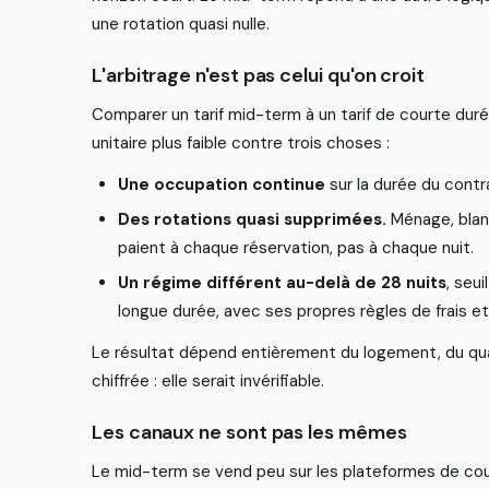
u
n
e
r
o
t
a
t
i
o
n
q
u
a
s
i
n
u
l
l
e
.
L
'
a
r
b
i
t
r
a
g
e
n
'
e
s
t
p
a
s
c
e
l
u
i
q
u
'
o
n
c
r
o
i
t
C
o
m
p
a
r
e
r
u
n
t
a
r
i
f
m
i
d
-
t
e
r
m
à
u
n
t
a
r
i
f
d
e
c
o
u
r
t
e
d
u
r
é
u
n
i
t
a
i
r
e
p
l
u
s
f
a
i
b
l
e
c
o
n
t
r
e
t
r
o
i
s
c
h
o
s
e
s
:
Une occupation continue
s
u
r
l
a
d
u
r
é
e
d
u
c
o
n
t
r
Des rotations quasi supprimées.
M
é
n
a
g
e
,
b
l
a
n
p
a
i
e
n
t
à
c
h
a
q
u
e
r
é
s
e
r
v
a
t
i
o
n
,
p
a
s
à
c
h
a
q
u
e
n
u
i
t
.
Un régime différent au-delà de 28 nuits
,
s
e
u
i
l
l
o
n
g
u
e
d
u
r
é
e
,
a
v
e
c
s
e
s
p
r
o
p
r
e
s
r
è
g
l
e
s
d
e
f
r
a
i
s
e
t
L
e
r
é
s
u
l
t
a
t
d
é
p
e
n
d
e
n
t
i
è
r
e
m
e
n
t
d
u
l
o
g
e
m
e
n
t
,
d
u
q
u
c
h
i
f
f
r
é
e
:
e
l
l
e
s
e
r
a
i
t
i
n
v
é
r
i
f
a
b
l
e
.
L
e
s
c
a
n
a
u
x
n
e
s
o
n
t
p
a
s
l
e
s
m
ê
m
e
s
L
e
m
i
d
-
t
e
r
m
s
e
v
e
n
d
p
e
u
s
u
r
l
e
s
p
l
a
t
e
f
o
r
m
e
s
d
e
c
o