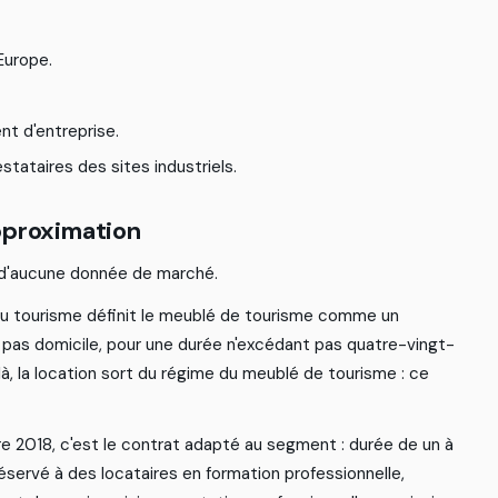
E
u
r
o
p
e
.
e
n
t
d
'
e
n
t
r
e
p
r
i
s
e
.
e
s
t
a
t
a
i
r
e
s
d
e
s
s
i
t
e
s
i
n
d
u
s
t
r
i
e
l
s
.
p
p
r
o
x
i
m
a
t
i
o
n
d
'
a
u
c
u
n
e
d
o
n
n
é
e
d
e
m
a
r
c
h
é
.
u
t
o
u
r
i
s
m
e
d
é
f
n
i
t
l
e
m
e
u
b
l
é
d
e
t
o
u
r
i
s
m
e
c
o
m
m
e
u
n
p
a
s
d
o
m
i
c
i
l
e
,
p
o
u
r
u
n
e
d
u
r
é
e
n
'
e
x
c
é
d
a
n
t
p
a
s
q
u
a
t
r
e
-
v
i
n
g
t
-
l
à
,
l
a
l
o
c
a
t
i
o
n
s
o
r
t
d
u
r
é
g
i
m
e
d
u
m
e
u
b
l
é
d
e
t
o
u
r
i
s
m
e
:
c
e
r
e
2
0
1
8
,
c
'
e
s
t
l
e
c
o
n
t
r
a
t
a
d
a
p
t
é
a
u
s
e
g
m
e
n
t
:
d
u
r
é
e
d
e
u
n
à
é
s
e
r
v
é
à
d
e
s
l
o
c
a
t
a
i
r
e
s
e
n
f
o
r
m
a
t
i
o
n
p
r
o
f
e
s
s
i
o
n
n
e
l
l
e
,