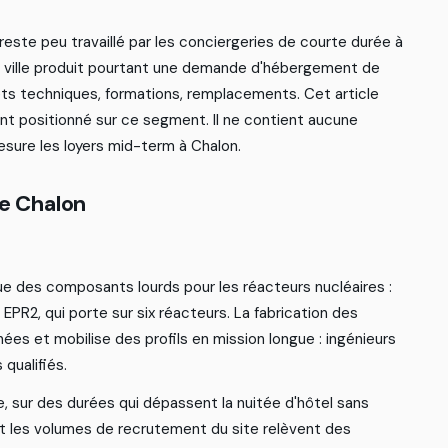
r
e
s
t
e
p
e
u
t
r
a
v
a
i
l
l
é
p
a
r
l
e
s
c
o
n
c
i
e
r
g
e
r
i
e
s
d
e
c
o
u
r
t
e
d
u
r
é
e
à
v
i
l
l
e
p
r
o
d
u
i
t
p
o
u
r
t
a
n
t
u
n
e
d
e
m
a
n
d
e
d
'
h
é
b
e
r
g
e
m
e
n
t
d
e
ê
t
s
t
e
c
h
n
i
q
u
e
s
,
f
o
r
m
a
t
i
o
n
s
,
r
e
m
p
l
a
c
e
m
e
n
t
s
.
C
e
t
a
r
t
i
c
l
e
n
t
p
o
s
i
t
i
o
n
n
é
s
u
r
c
e
s
e
g
m
e
n
t
.
I
l
n
e
c
o
n
t
i
e
n
t
a
u
c
u
n
e
e
s
u
r
e
l
e
s
l
o
y
e
r
s
m
i
d
-
t
e
r
m
à
C
h
a
l
o
n
.
e
C
h
a
l
o
n
u
e
d
e
s
c
o
m
p
o
s
a
n
t
s
l
o
u
r
d
s
p
o
u
r
l
e
s
r
é
a
c
t
e
u
r
s
n
u
c
l
é
a
i
r
e
s
:
E
P
R
2
,
q
u
i
p
o
r
t
e
s
u
r
s
i
x
r
é
a
c
t
e
u
r
s
.
L
a
f
a
b
r
i
c
a
t
i
o
n
d
e
s
n
é
e
s
e
t
m
o
b
i
l
i
s
e
d
e
s
p
r
o
f
l
s
e
n
m
i
s
s
i
o
n
l
o
n
g
u
e
:
i
n
g
é
n
i
e
u
r
s
s
q
u
a
l
i
f
é
s
.
e
,
s
u
r
d
e
s
d
u
r
é
e
s
q
u
i
d
é
p
a
s
s
e
n
t
l
a
n
u
i
t
é
e
d
'
h
ô
t
e
l
s
a
n
s
t
l
e
s
v
o
l
u
m
e
s
d
e
r
e
c
r
u
t
e
m
e
n
t
d
u
s
i
t
e
r
e
l
è
v
e
n
t
d
e
s