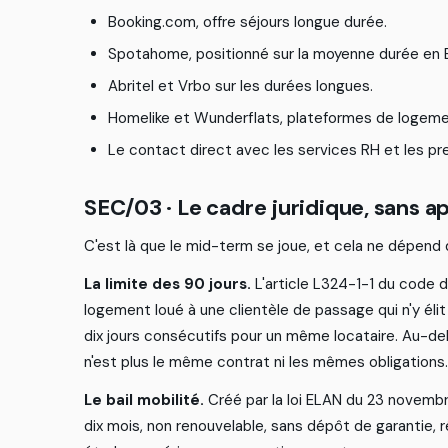
B
o
o
k
i
n
g
.
c
o
m
,
o
f
f
r
e
s
é
j
o
u
r
s
l
o
n
g
u
e
d
u
r
é
e
.
S
p
o
t
a
h
o
m
e
,
p
o
s
i
t
i
o
n
n
é
s
u
r
l
a
m
o
y
e
n
n
e
d
u
r
é
e
e
n
A
b
r
i
t
e
l
e
t
V
r
b
o
s
u
r
l
e
s
d
u
r
é
e
s
l
o
n
g
u
e
s
.
H
o
m
e
l
i
k
e
e
t
W
u
n
d
e
r
f
a
t
s
,
p
l
a
t
e
f
o
r
m
e
s
d
e
l
o
g
e
m
L
e
c
o
n
t
a
c
t
d
i
r
e
c
t
a
v
e
c
l
e
s
s
e
r
v
i
c
e
s
R
H
e
t
l
e
s
p
r
S
E
C
/
0
3
·
L
e
c
a
d
r
e
j
u
r
i
d
i
q
u
e
,
s
a
n
s
a
C
'
e
s
t
l
à
q
u
e
l
e
m
i
d
-
t
e
r
m
s
e
j
o
u
e
,
e
t
c
e
l
a
n
e
d
é
p
e
n
d
La limite des 90 jours.
L
'
a
r
t
i
c
l
e
L
3
2
4
-
1
-
1
d
u
c
o
d
e
d
l
o
g
e
m
e
n
t
l
o
u
é
à
u
n
e
c
l
i
e
n
t
è
l
e
d
e
p
a
s
s
a
g
e
q
u
i
n
'
y
é
l
i
t
d
i
x
j
o
u
r
s
c
o
n
s
é
c
u
t
i
f
s
p
o
u
r
u
n
m
ê
m
e
l
o
c
a
t
a
i
r
e
.
A
u
-
d
e
n
'
e
s
t
p
l
u
s
l
e
m
ê
m
e
c
o
n
t
r
a
t
n
i
l
e
s
m
ê
m
e
s
o
b
l
i
g
a
t
i
o
n
s
.
Le bail mobilité.
C
r
é
é
p
a
r
l
a
l
o
i
E
L
A
N
d
u
2
3
n
o
v
e
m
b
d
i
x
m
o
i
s
,
n
o
n
r
e
n
o
u
v
e
l
a
b
l
e
,
s
a
n
s
d
é
p
ô
t
d
e
g
a
r
a
n
t
i
e
,
r