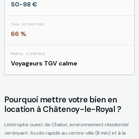
Communes
50-98 €
Grand
→
COM
Chalon
TAUX OCCUPATION
Rapports
66 %
de
→
RPT
marché
PROFIL CLIENTÈLE
Voyageurs TGV calme
Journal
→
BLG
éditorial
Notre
→
DEM
Pourquoi mettre votre bien en
démarche
location à
Châtenoy-le-Royal
?
Audit
d'annonce
→
AUD
Limitrophe ouest de Chalon, environnement résidentiel
gratuit
verdoyant. Accès rapide au centre-ville (8 min) et à la