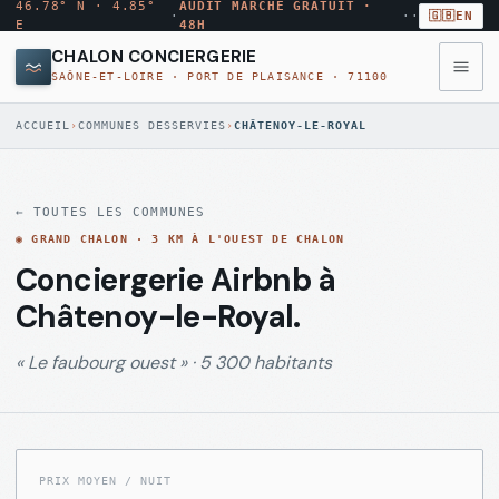
46.78° N · 4.85°
AUDIT MARCHÉ GRATUIT ·
·
·
·
🇬🇧
EN
E
48H
CHALON CONCIERGERIE
SAÔNE-ET-LOIRE · PORT DE PLAISANCE · 71100
◉
MENU
ACCUEIL
›
COMMUNES DESSERVIES
›
CHÂTENOY-LE-ROYAL
·
10
MODULES
← TOUTES LES COMMUNES
Annuaire
→
◉
AUDIT
GRAND CHALON
·
3 KM À L'OUEST DE CHALON
ANN
conciergeries
MARCHÉ
Conciergerie Airbnb à
GRATUIT
Châtenoy-le-Royal
.
Comparateur
→
CMP
Rapport
tarifs
«
Le faubourg ouest
» ·
5 300 habitants
par
email
sous
Quartiers
→
QRT
48
Chalon
h
PRIX MOYEN / NUIT