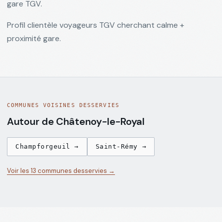
gare TGV.
Loi
Profil clientèle voyageurs TGV cherchant calme +
Le
→
REG
proximité gare.
Meur
2024
DPE
F/G à
→
DPE
Chalon
COMMUNES VOISINES DESSERVIES
Autour de
Châtenoy-le-Royal
Champforgeuil
→
Saint-Rémy
→
Voir les 13 communes desservies →