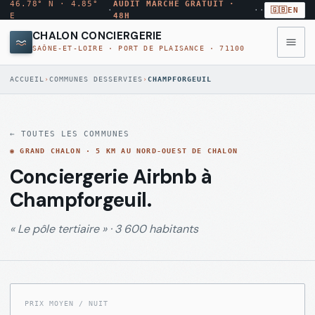
46.78° N · 4.85°
AUDIT MARCHÉ GRATUIT ·
·
·
·
🇬🇧
EN
E
48H
CHALON CONCIERGERIE
SAÔNE-ET-LOIRE · PORT DE PLAISANCE · 71100
◉
MENU
ACCUEIL
›
COMMUNES DESSERVIES
›
CHAMPFORGEUIL
·
10
MODULES
← TOUTES LES COMMUNES
Annuaire
→
◉
AUDIT
GRAND CHALON
·
5 KM AU NORD-OUEST DE CHALON
ANN
conciergeries
MARCHÉ
Conciergerie Airbnb à
GRATUIT
Champforgeuil
.
Comparateur
→
CMP
Rapport
tarifs
«
Le pôle tertiaire
» ·
3 600 habitants
par
email
sous
Quartiers
→
QRT
48
Chalon
h
PRIX MOYEN / NUIT