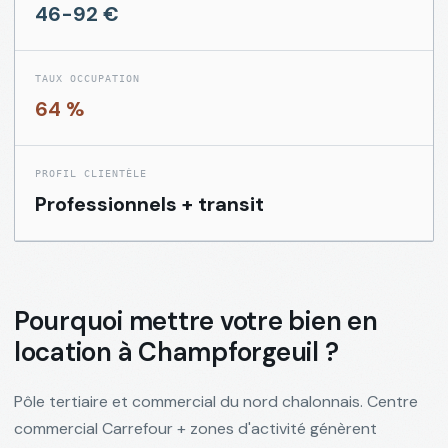
Communes
46-92 €
Grand
→
COM
Chalon
TAUX OCCUPATION
Rapports
64 %
de
→
RPT
marché
PROFIL CLIENTÈLE
Professionnels + transit
Journal
→
BLG
éditorial
Notre
→
DEM
Pourquoi mettre votre bien en
démarche
location à
Champforgeuil
?
Audit
d'annonce
→
AUD
Pôle tertiaire et commercial du nord chalonnais. Centre
gratuit
commercial Carrefour + zones d'activité génèrent