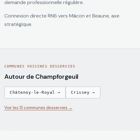
demande professionnelle régulière.
Loi
Connexion directe RN6 vers Mâcon et Beaune, axe
Le
→
REG
stratégique.
Meur
2024
DPE
F/G à
→
DPE
Chalon
COMMUNES VOISINES DESSERVIES
Autour de
Champforgeuil
Châtenoy-le-Royal
→
Crissey
→
Voir les 13 communes desservies →